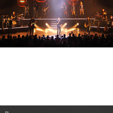
« LA VOIE DE JOHNNY » ET L’ALCHEMY 5
ESL