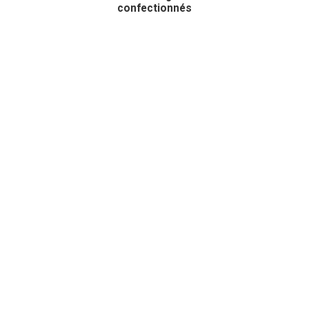
confectionnés
ESL est membre de