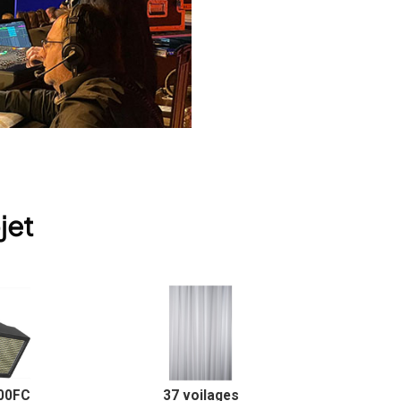
jet
000FC
37 voilages