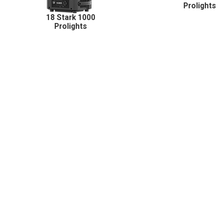
Prolights
18 Stark 1000
Prolights
ESL
Espace ACX
17, rue Saint-Exupéry