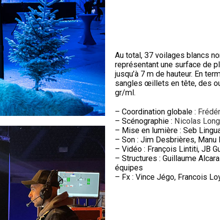
Au total, 37 voilages blancs no
représentant une surface de pl
jusqu’à 7 m de hauteur. En terme
sangles œillets en tête, des 
gr/ml.
– Coordination globale :
Frédér
– Scénographie :
Nicolas Lon
– Mise en lumière : Seb Lingua,
– Son : Jim Desbrières, Manu B
– Vidéo : François Lintiti, JB 
– Structures : Guillaume Alcar
équipes
– Fx : Vince Jégo, Francois Lo