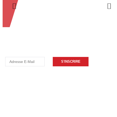
Abonnez-vous à la newsletter
S'INSCRIRE
ESL
Espace ACX
17, rue Saint-Exupéry
Zone industrielle de la Lauze
34430 Saint-Jean-de-Védas
esl@esl-france.com
+33(0)4 99 13 28 28