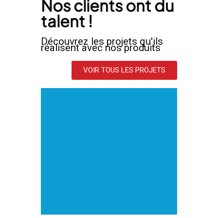
Nos clients ont du
EN SAVOIR PLUS
talent !
Découvrez les projets qu'ils
réalisent avec nos produits
VOIR TOUS LES PROJETS
CEL
orges
nt
 salles
te...