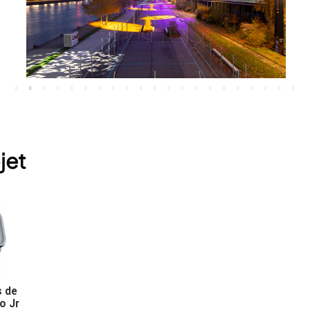
jet
s de
o Jr