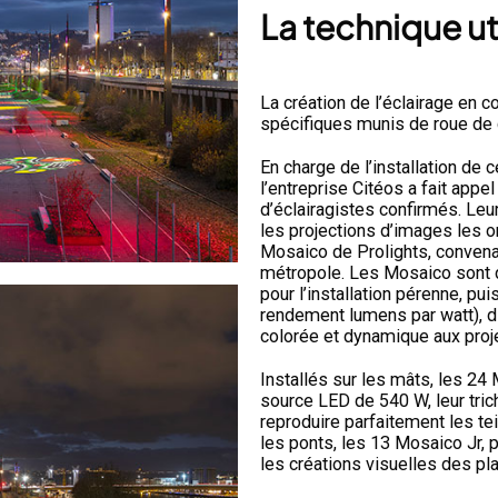
La technique ut
La création de l’éclairage en c
spécifiques munis de roue de
En charge de l’installation de 
l’entreprise Citéos a fait appe
d’éclairagistes confirmés. Leu
les projections d’images les 
Mosaico de Prolights, convena
métropole. Les Mosaico sont 
pour l’installation pérenne, p
rendement lumens par watt), d
colorée et dynamique aux proje
Installés sur les mâts, les 2
source LED de 540 W, leur tri
reproduire parfaitement les tei
les ponts, les 13 Mosaico Jr, 
les créations visuelles des pl