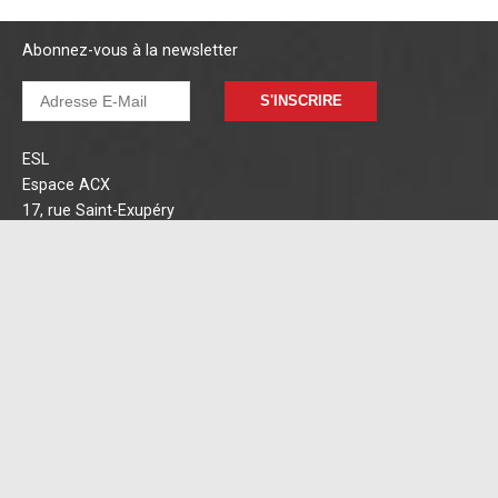
Abonnez-vous à la newsletter
S'INSCRIRE
ESL
Espace ACX
17, rue Saint-Exupéry
Zone industrielle de la Lauze
34430 Saint-Jean-de-Védas
esl@esl-france.com
+33(0)4 99 13 28 28
ESL est membre de